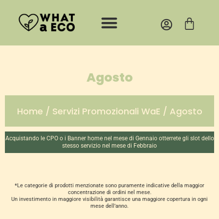
Vai
al
Cart
contenuto
Agosto
Home
/
Servizi Promozionali WaE
/ Agosto
Acquistando le CPO o i Banner home nel mese di Gennaio otterrete gli slot dello
stesso servizio nel mese di Febbraio
*Le categorie di prodotti menzionate sono puramente indicative della maggior
concentrazione di ordini nel mese.
Un investimento in maggiore visibilità garantisce una maggiore copertura in ogni
mese dell’anno.